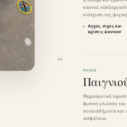
εαυτού, επεξεργασ
ενίσχυση της ψυχικ
Άγχος, στρες και
κρίσεις πανικού
03
ΠΑΙΔΙΆ
Παιγνιο
Θεραπευτική προσέγ
φυσική γλώσσα του 
συναισθήματα και ν
ασφάλεια.