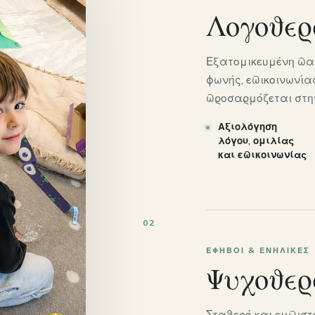
Λογοθερ
Εξατομικευμένη παρ
φωνής, επικοινωνί
προσαρμόζεται στη
Αξιολόγηση
λόγου, ομιλίας
και επικοινωνίας
02
ΈΦΗΒΟΙ & ΕΝΉΛΙΚΕΣ
Ψυχοθερ
Σταθερό και εμπιστ