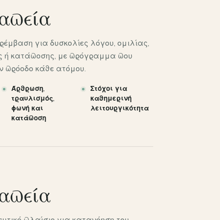
απεία
έμβαση για δυσκολίες λόγου, ομιλίας,
ας ή κατάποσης, με πρόγραμμα που
ν πρόοδο κάθε ατόμου.
Άρθρωση,
Στόχοι για
τραυλισμός,
καθημερινή
φωνή και
λειτουργικότητα
κατάποση
απεία
ευτικό πλαίσιο για κατανόηση του