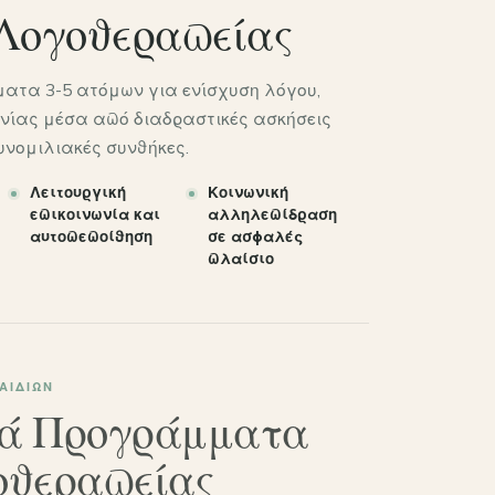
Λογοθεραπείας
τα 3-5 ατόμων για ενίσχυση λόγου,
ωνίας μέσα από διαδραστικές ασκήσεις
υνομιλιακές συνθήκες.
Λειτουργική
Κοινωνική
επικοινωνία και
αλληλεπίδραση
αυτοπεποίθηση
σε ασφαλές
πλαίσιο
ΑΙΔΙΏΝ
ά Προγράμματα
οθεραπείας