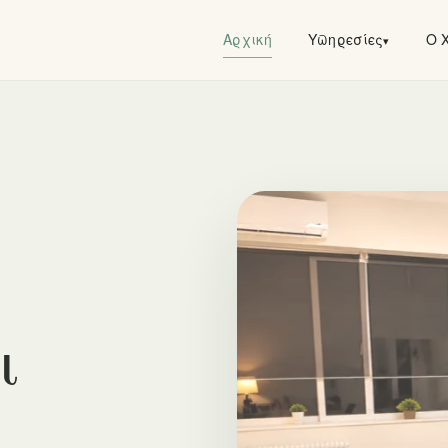
Αρχική
Υπηρεσίες
Ο 
▾
ι