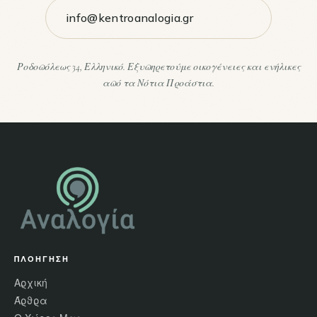
info@kentroanalogia.gr
Ροδοπόλεως 34, Ελληνικό. Εξυπηρετούμε οικογένειες και ενήλικες
από τα Νότια Προάστια.
ΠΛΟΉΓΗΣΗ
Αρχική
Άρθρα