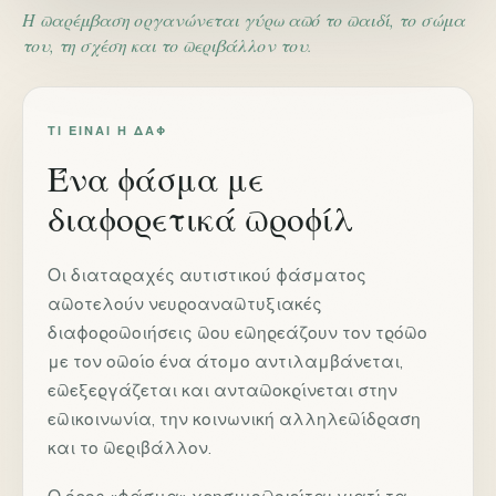
Η παρέμβαση οργανώνεται γύρω από το παιδί, το σώμα
του, τη σχέση και το περιβάλλον του.
ΤΙ ΕΊΝΑΙ Η ΔΑΦ
Ένα φάσμα με
διαφορετικά προφίλ
Οι διαταραχές αυτιστικού φάσματος
αποτελούν νευροαναπτυξιακές
διαφοροποιήσεις που επηρεάζουν τον τρόπο
με τον οποίο ένα άτομο αντιλαμβάνεται,
επεξεργάζεται και ανταποκρίνεται στην
επικοινωνία, την κοινωνική αλληλεπίδραση
και το περιβάλλον.
Ο όρος «φάσμα» χρησιμοποιείται γιατί τα