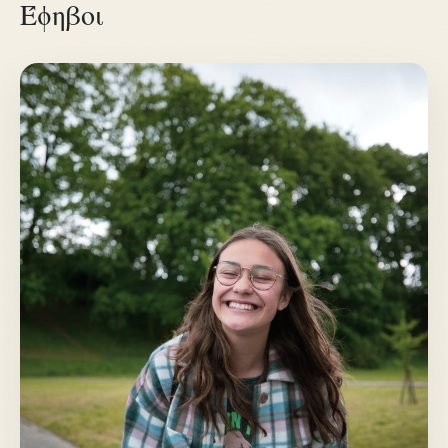
Έφηβοι