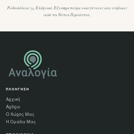
Ροδοπόλεως 34, Ελληνικό. Εξυπηρετούμε οικογένειες και ενήλικες
από τα Νότια Προάστια.
ΠΛΟΉΓΗΣΗ
Αρχική
Άρθρα
Ο Χώρος Μας
Η Ομάδα Μας