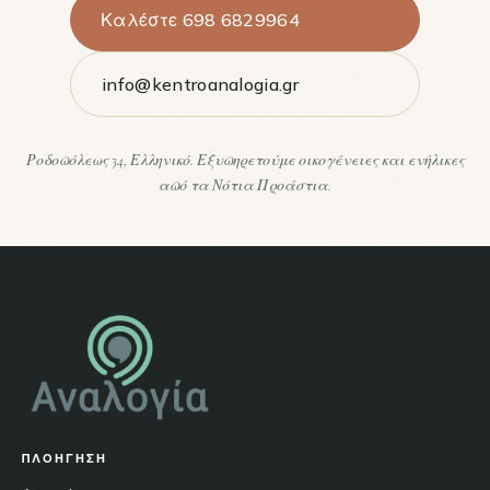
Καλέστε 698 6829964
info@kentroanalogia.gr
Ροδοπόλεως 34, Ελληνικό. Εξυπηρετούμε οικογένειες και ενήλικες
από τα Νότια Προάστια.
ΠΛΟΉΓΗΣΗ