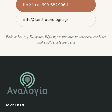
Καλέστε 698 6829964
info@kentroanalogia.gr
Ροδοπόλεως 34, Ελληνικό. Εξυπηρετούμε οικογένειες και ενήλικες
από τα Νότια Προάστια.
ΠΛΟΉΓΗΣΗ